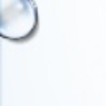
GLAZENWASSEN EN
GEVELREINIGEN
NIEUWS
CONTACT
OMMOORDSEHOF 17
3056 JR ROTTERDAM