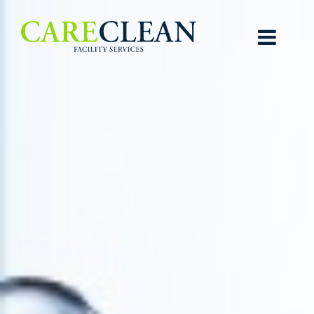
×
HOME
OVER CARECLEAN
NANOTECHNOLOGIE
CARE-SHIELD